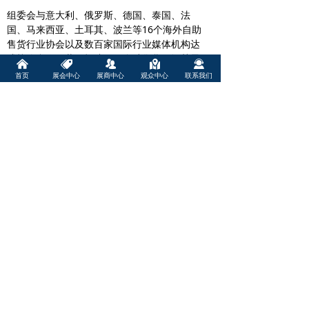
组委会与意大利、俄罗斯、德国、泰国、法
国、马来西亚、土耳其、波兰等16个海外自助
售货行业协会以及数百家国际行业媒体机构达
成战略合作，共同打造国际自助售货及智慧零
낀
뀄
뀡
낕
끤
售行业年度聚焦点。
首页
展会中心
展商中心
观众中心
联系我们
官方客服
亚洲自助售货博览会
133-1614-2525
24小时为您服务
联系我们 广州自助售货展
报名参展
电话：
133-1614-2525
观众预约
电话：
133-1614-2525
广告/媒体/合作/