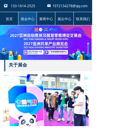
133-1614-2525
1972134278@qq.com
뀰
낂
首页
展会中心
展商中心
观众中心
联系我们
关于展会