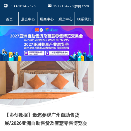
133-1614-2525
1972134278@qq.com
뀰
낂
首页
展会中心
展商中心
观众中心
联系我们
【协创数据】邀您参观广州自助售货
展/2026亚洲自助售货及智慧零售博览会