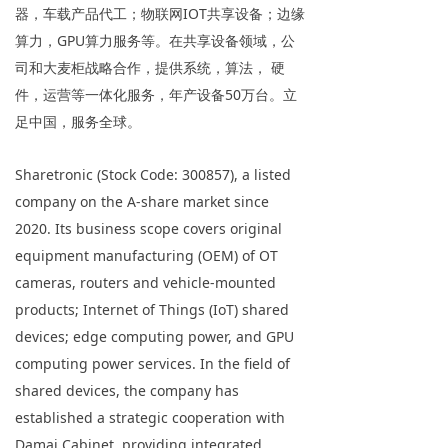
器，车载产品代工；物联网IOT共享设备；边缘
算力，GPU算力服务等。在共享设备领域，公
司和大麦柜战略合作，提供系统，算法， 硬
件，运营等一体化服务，年产设备50万台。立
足中国，服务全球。
Sharetronic (Stock Code: 300857), a listed
company on the A-share market since
2020. Its business scope covers original
equipment manufacturing (OEM) of OT
cameras, routers and vehicle-mounted
products; Internet of Things (IoT) shared
devices; edge computing power, and GPU
computing power services. In the field of
shared devices, the company has
established a strategic cooperation with
Damai Cabinet, providing integrated